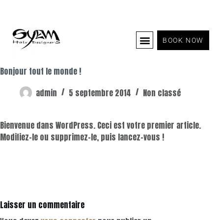
BOOK NOW
EXTENSIONS GREAT LENGTHS
NOUS TROUVER / CONTACT
NOTRE HISTOIRE / NOTRE ÉQUIPE
Bonjour tout le monde !
admin
5 septembre 2014
Non classé
Bienvenue dans WordPress. Ceci est votre premier article.
Modifiez-le ou supprimez-le, puis lancez-vous !
Laisser un commentaire